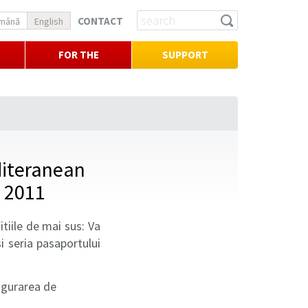
CONTACT
mână
English
FOR THE
SUPPORT
PRESS
diteranean
e 2011
tiile de mai sus: Va
i seria pasaportului
sigurarea de