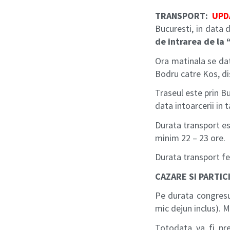
TRANSPORT:
UPD
Bucuresti, in data 
de intrarea de la 
Ora matinala se dato
Bodru catre Kos, dis
Traseul este prin Bu
data intoarcerii in t
Durata transport est
minim 22 – 23 ore.
Durata transport f
CAZARE SI PARTIC
Pe durata congresul
mic dejun inclus). 
Totodata va fi pr