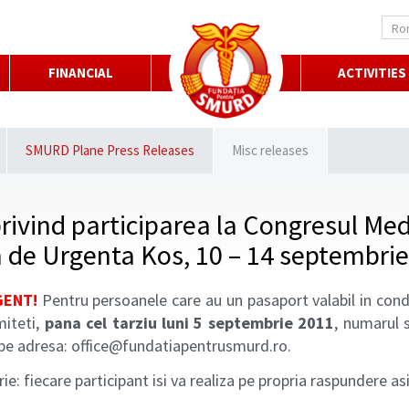
Ro
FINANCIAL
ACTIVITIES
SMURD Plane Press Releases
Misc releases
privind participarea la Congresul Me
 de Urgenta Kos, 10 – 14 septembri
ENT!
Pentru persoanele care au un pasaport valabil in condi
miteti,
pana cel tarziu luni 5 septembrie 2011
, numarul s
 pe adresa: office@fundatiapentrusmurd.ro.
ie: fiecare participant isi va realiza pe propria raspundere a