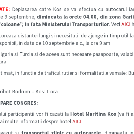
ATE:
Deplasarea catre Kos se va efectua cu autocarul iar
de 9 septembrie,
dimineata la orele 04.00, din zona Garii
“coloane”, in fata Ministerului Transporturilor
. Vezi
AICI
h
reaza distantei lungi si necesitatii de ajunge in timp util la
ponibil, in data de 10 septembrie a.c., la ora 9 am.
lgaria si Turcia si de aceea sunt necesare pasapoarte, valabi
ara .
imat, in functie de traficul rutier si formalitatile vamale: 
eribot Bodrum – Kos: 1 ora.
IPARE CONGRES:
ui participantii vor fi cazati la
Hotel Maritina Kos
(va fi 
Mai multe informatii despre hotel
AICI
.
evazut si
transportul zilnic cu autocarele
, dimineata in