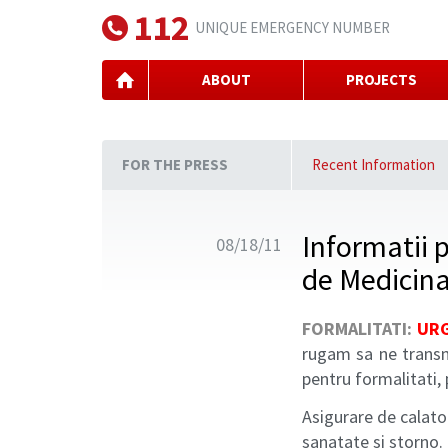
112
UNIQUE EMERGENCY NUMBER
ABOUT
PROJECTS
FOR THE PRESS
Recent Information
Informatii 
08/18/11
de Medicina
FORMALITATI:
URG
rugam sa ne trans
pentru formalitati,
Asigurare de calator
sanatate si storno.