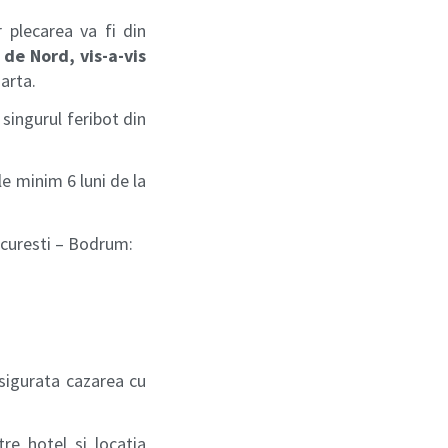
 plecarea va fi din
 de Nord, vis-a-vis
arta.
 singurul feribot din
le minim 6 luni de la
Bucuresti – Bodrum:
asigurata cazarea cu
tre hotel si locatia