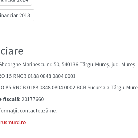
inanciar 2013
ciare
r. Gheorghe Marinescu nr. 50, 540136 Târgu-Mureș, jud. Mureș
 RO 15 RNCB 0188 0848 0804 0001
RO 85 RNCB 0188 0848 0804 0002 BCR Sucursala Târgu-Mure
 fiscală
: 20177660
formații, contactează-ne:
rusmurd.ro