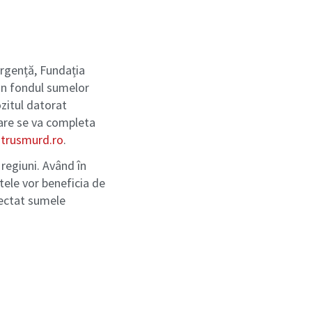
urgență, Fundația
in fondul sumelor
zitul datorat
 care se va completa
ntrusmurd.ro
.
 regiuni. Având în
ctele vor beneficia de
olectat sumele