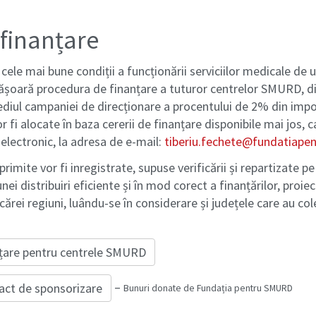
 finanțare
cele mai bune condiții a funcționării serviciilor medicale de 
oară procedura de finanțare a tuturor centrelor SMURD, d
diul campaniei de direcționare a procentului de 2% din impo
or fi alocate în baza cererii de finanțare disponibile mai jos,
 electronic, la adresa de e-mail:
tiberiu.fechete@fundatiape
mite vor fi inregistrate, supuse verificării și repartizate pe
ei distribuiri eficiente și în mod corect a finanțărilor, proie
cărei regiuni, luându-se în considerare și județele care au c
țare
pentru centrele SMURD
–
act de sponsorizare
Bunuri donate de Fundația pentru SMURD