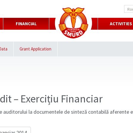
Ro
FINANCIAL
ACTIVITIES
 Data
Grant Application
it – Exercițiu Financiar
e auditorului la documentele de sinteză contabilă aferente ex
nanciar 2014