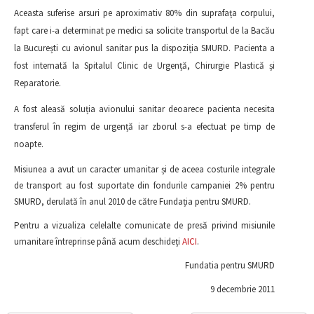
Aceasta suferise arsuri pe aproximativ 80% din suprafața corpului,
fapt care i-a determinat pe medici sa solicite transportul de la Bacău
la București cu avionul sanitar pus la dispoziția SMURD. Pacienta a
fost internată la Spitalul Clinic de Urgență, Chirurgie Plastică și
Reparatorie.
A fost aleasă soluția avionului sanitar deoarece pacienta necesita
transferul în regim de urgență iar zborul s-a efectuat pe timp de
noapte.
Misiunea a avut un caracter umanitar și de aceea costurile integrale
de transport au fost suportate din fondurile campaniei 2% pentru
SMURD, derulată în anul 2010 de către Fundația pentru SMURD.
Pentru a vizualiza celelalte comunicate de presă privind misiunile
umanitare întreprinse până acum deschideți
AICI
.
Fundatia pentru SMURD
9 decembrie 2011