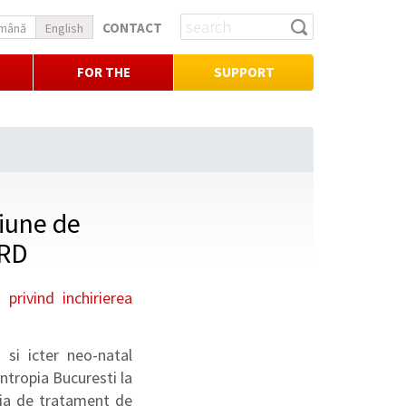
CONTACT
mână
English
FOR THE
SUPPORT
PRESS
siune de
URD
i privind inchirierea
 si icter neo-natal
antropia Bucuresti la
cia de tratament de