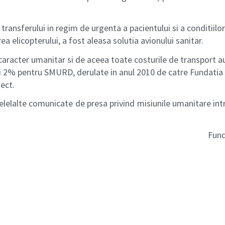
 transferului in regim de urgenta a pacientului si a conditiil
rea elicopterului, a fost aleasa solutia avionului sanitar.
caracter umanitar si de aceea toate costurile de transport a
i 2% pentru SMURD, derulate in anul 2010 de catre Fundati
ect.
celelalte comunicate de presa privind misiunile umanitare in
Fun