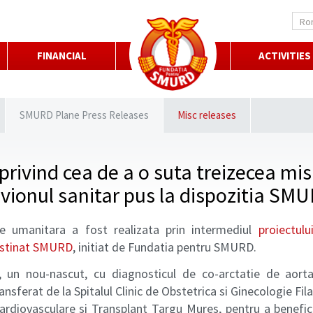
Ro
FINANCIAL
ACTIVITIES
SMURD Plane Press Releases
Misc releases
rivind cea de a o suta treizecea mi
avionul sanitar pus la dispozitia SM
 umanitara a fost realizata prin intermediul
proiectulu
destinat SMURD
, initiat de Fundatia pentru SMURD.
, un nou-nascut, cu diagnosticul de co-arctatie de aorta
ransferat de la Spitalul Clinic de Obstetrica si Ginecologie Fil
 Cardiovasculare si Transplant Targu Mures, pentru a benefi