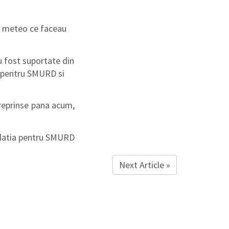
or meteo ce faceau
u fost suportate din
a pentru SMURD si
treprinse pana acum,
datia pentru SMURD
Next Article »