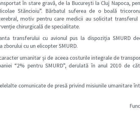
ansportat în stare gravă, de la București la Cluj Napoca, pen
“Nicolae Stăncioiu”. Bărbatul suferea de o boală tricoron
erebral, motiv pentru care medicii au solicitat transferul
venție chirurgicală de specialitate.
ianta transferului cu avionul pus la dispoziția SMURD de
a zborului cu un elicopter SMURD.
caracter umanitar și de aceea costurile integrale de transpo
paniei “2% pentru SMURD”, derulată în anul 2010 de căt
celelalte comunicate de presă privind misiunile umanitare î
Fun