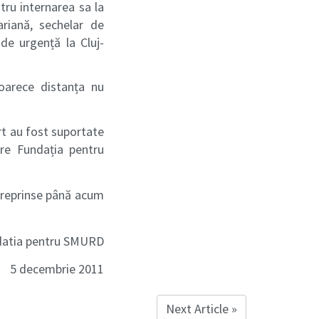
tru internarea sa la
ariană, sechelar de
 de urgență la Cluj-
oarece distanța nu
rt au fost suportate
re Fundația pentru
ntreprinse până acum
datia pentru SMURD
5 decembrie 2011
Next Article »