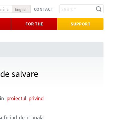
CONTACT
mână
English
FOR THE
SUPPORT
PRESS
 de salvare
rin
proiectul privind
 suferind de o boală