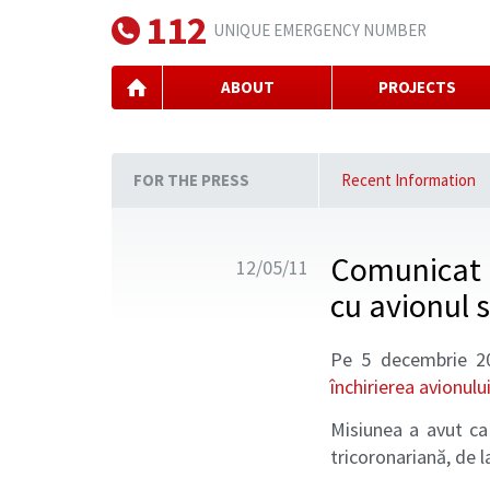
112
UNIQUE EMERGENCY NUMBER
ABOUT
PROJECTS
FOR THE PRESS
Recent Information
Comunicat p
12/05/11
cu avionul 
Pe 5 decembrie 20
închirierea avionul
Misiunea a avut ca 
tricoronariană, de l