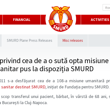
Ro
FINANCIAL
ACTIVITIES
SMURD Plane Press Releases
Misc releases
rivind cea de a o sută opta misiune
sanitar pus la dispoziția SMURD
11 s-a desfășurat cea de a 108-a misiune umanitară p
ui sanitar destinat SMURD
, inițiat de Fundația pentru SMURD.
scop transferul unui pacient, bărbat, în vârstă de 68 ani,
a București la Cluj-Napoca.