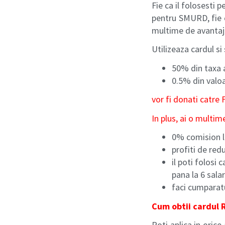
Fie ca il folosesti
pentru SMURD, fie c
multime de avantaj
Utilizeaza cardul si 
50% din taxa 
0.5% din valoa
vor fi donati catr
In plus, ai o multim
0% comision la
profiti de red
il poti folosi 
pana la 6 salari
faci cumparatu
Cum obtii cardul 
Poti aplica in oric