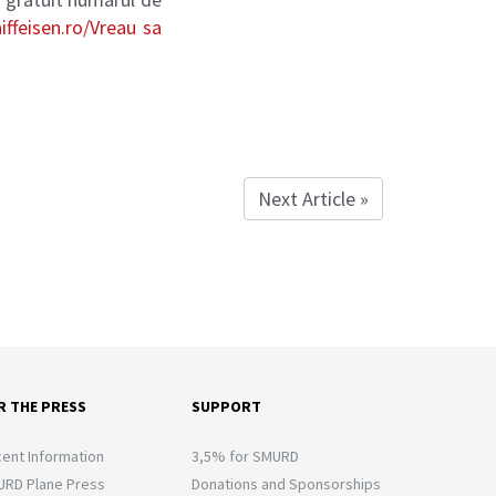
ffeisen.ro/Vreau sa
Next Article »
R THE PRESS
SUPPORT
ent Information
3,5% for SMURD
RD Plane Press
Donations and Sponsorships