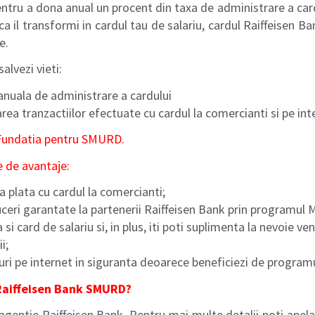
 pentru a dona anual un procent din taxa de administrare a car
a il transformi in cardul tau de salariu, cardul Raiffeisen 
e.
salvezi vieti:
anuala de administrare a cardului
rea tranzactiilor efectuate cu cardul la comercianti si pe int
e Fundatia pentru SMURD.
e de avantaje:
 plata cu cardul la comercianti;
uceri garantate la partenerii Raiffeisen Bank prin programul 
ca si card de salariu si, in plus, iti poti suplimenta la nevoie ve
i;
ri pe internet in siguranta deoarece beneficiezi de program
Raiffeisen Bank SMURD?
e agentie Raiffeisen Bank. Pentru mai multe detalii poti apel