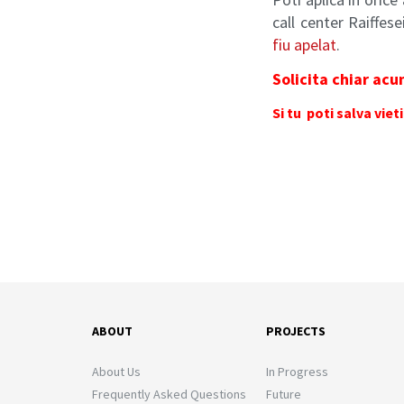
call center Raiffes
fiu apelat
.
Solicita chiar ac
Si tu poti salva vieti
ABOUT
PROJECTS
About Us
In Progress
Frequently Asked Questions
Future