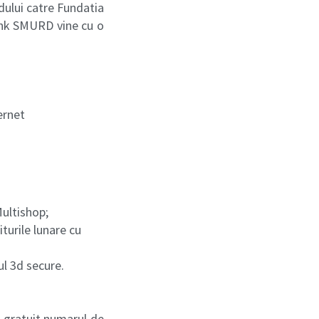
dului catre Fundatia
Bank SMURD vine cu o
ernet
Multishop;
niturile lunare cu
ul 3d secure.
a gratuit numarul de