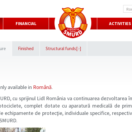
Ro
FINANCIAL
ACTIVITIES
ure
Finished
Structural funds[:-]
only available in
Română
.
RD, cu sprijinul Lidl România va continuarea dezvoltarea în 
tociclete, complet dotate cu aparatură medicală de prim-
de echipamente de protecţie, individuale specifice, respectiv 
i SMURD.