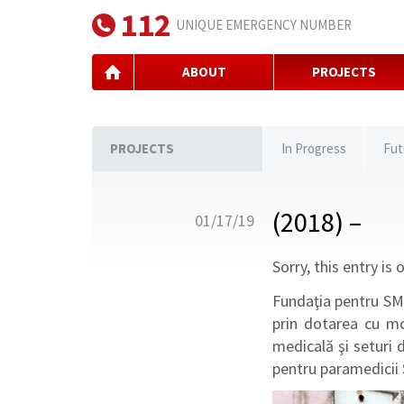
112
UNIQUE EMERGENCY NUMBER
ABOUT
PROJECTS
PROJECTS
In Progress
Fut
(2018) –
01/17/19
Sorry, this entry is 
Fundaţia pentru SMU
prin dotarea cu mo
medicală şi seturi 
pentru paramedici