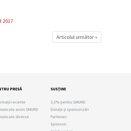
R 2017
Articolul următor »
NTRU PRESĂ
SUSȚINE
ormații recente
3,5% pentru SMURD
unicate avion SMURD
Donații și sponsorizări
unicate diverse
Parteneri
Sponsori