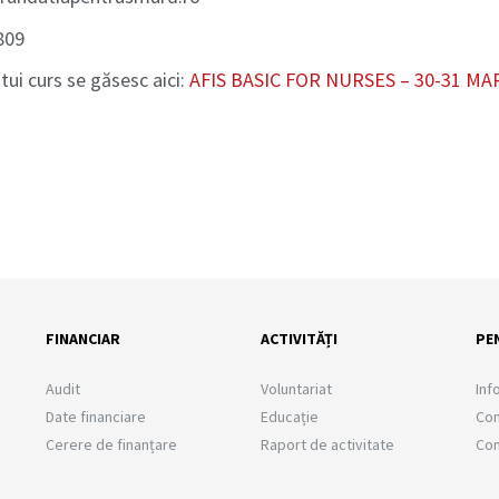
809
tui curs se găsesc aici:
AFIS BASIC FOR NURSES – 30-31 MA
FINANCIAR
ACTIVITĂȚI
PE
Audit
Voluntariat
Inf
Date financiare
Educație
Com
Cerere de finanțare
Raport de activitate
Com