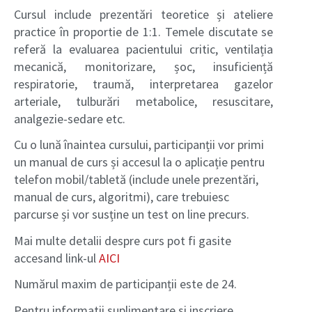
Cursul include prezentări teoretice și ateliere
practice în proportie de 1:1. Temele discutate se
referă la evaluarea pacientului critic, ventilația
mecanică, monitorizare, șoc, insuficiență
respiratorie, traumă, interpretarea gazelor
arteriale, tulburări metabolice, resuscitare,
analgezie-sedare etc.
Cu o lună înaintea cursului, participanții vor primi
un manual de curs și accesul la o aplicație pentru
telefon mobil/tabletă (include unele prezentări,
manual de curs, algoritmi), care trebuiesc
parcurse și vor susține un test on line precurs.
Mai multe detalii despre curs pot fi gasite
accesand link-ul
AICI
Numărul maxim de participanții este de 24.
Pentru informatii suplimentare si inscriere