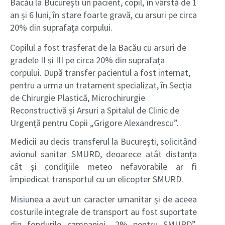
Bacău la București un pacient, copil, în vârstă de 1
an și 6 luni, în stare foarte gravă, cu arsuri pe circa
20% din suprafața corpului.
Copilul a fost trasferat de la Bacău cu arsuri de
gradele II și III pe circa 20% din suprafața
corpului. După transfer pacientul a fost internat,
pentru a urma un tratament specializat, în Secția
de Chirurgie Plastică, Microchirurgie
Reconstructivă și Arsuri a Spitalul de Clinic de
Urgență pentru Copii „Grigore Alexandrescu”.
Medicii au decis transferul la București, solicitând
avionul sanitar SMURD, deoarece atât distanța
cât și condițiile meteo nefavorabile ar fi
împiedicat transportul cu un elicopter SMURD.
Misiunea a avut un caracter umanitar și de aceea
costurile integrale de transport au fost suportate
din fondurile campaniei „2% pentru SMURD”,